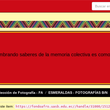
mbrando saberes de la memoria colectiva es como 
lección de Fotografía - FA
ESMERALDAS - FOTOGRAFÍAS B/N
este ítem:
https://fondoafro.uasb.edu.ec//handle/31000/1512