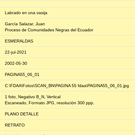
Labrado en una vasija
García Salazar, Juan
Proceso de Comunidades Negras del Ecuador
ESMERALDAS
22-jul-2021
2002-05-30
PAGINA55_06_01
C:\FDAA\Fotos\SCAN_BN\PAGINA 55 fdaa\PAGINA55_06_01.jpg
1 foto, Negativo B_N, Vertical
Escaneado, Formato JPG, resolución 300 ppp.
PLANO DETALLE
RETRATO