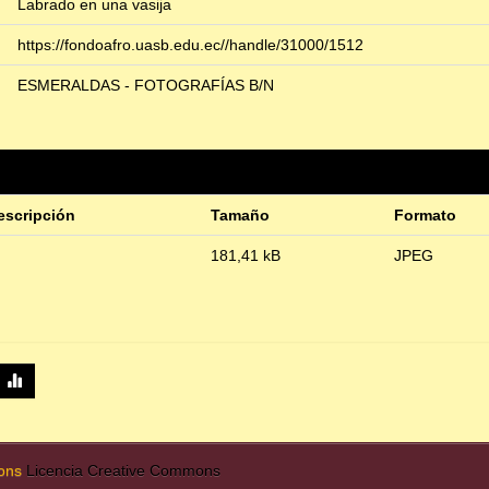
Labrado en una vasija
https://fondoafro.uasb.edu.ec//handle/31000/1512
ESMERALDAS - FOTOGRAFÍAS B/N
escripción
Tamaño
Formato
181,41 kB
JPEG
mons
Licencia Creative Commons