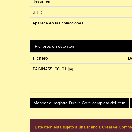
Resumen :
URI :
Aparece en las colecciones:
Ficheros en este ítem:
Fichero
D
PAGINA55_06_01.jpg
Mostrar el registro Dublin Core completo del ítem
Este ítem está sujeto a una licencia Creative Com