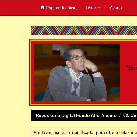
Página de inicio
Listar
Ayuda
Skip
navigation
"Se
Repositorio Digital Fondo Afro-Andino
02. Co
Por favor, use este identificador para citar o enlazar 