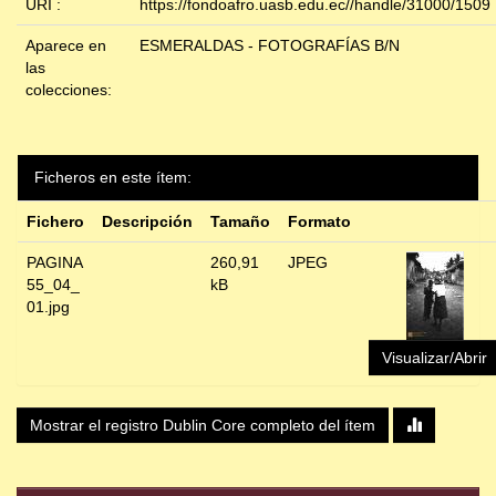
URI :
https://fondoafro.uasb.edu.ec//handle/31000/1509
Aparece en
ESMERALDAS - FOTOGRAFÍAS B/N
las
colecciones:
Ficheros en este ítem:
Fichero
Descripción
Tamaño
Formato
PAGINA
260,91
JPEG
55_04_
kB
01.jpg
Visualizar/Abrir
Mostrar el registro Dublin Core completo del ítem