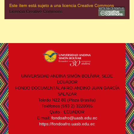
Este ítem está sujeto a una licencia Creative Commons
Licencia Creative Commons
UNIVERSIDAD ANDINA SIMÓN BOLÍVAR, SEDE
ECUADOR
FONDO DOCUMENTAL AFRO-ANDINO JUAN GARCÍA
SALAZAR
Toledo N22-80 (Plaza Brasilia)
Teléfonos (593 2) 3228085
Quito - ECUADOR
E-mail:
fondoafro@uasb.edu.ec
https://fondoafro.uasb.edu.ec