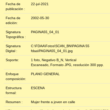
Fecha de
22-jul-2021
publicación :
Fecha de
2002-05-30
edición:
Signatura
PAGINA55_04_01
Topográfica :
Signatura
C:\FDAA\Fotos\SCAN_BN\PAGINA 55
Digital :
fdaa\PAGINA55_04_01.jpg
Soporte:
1 foto, Negativo B_N, Vertical
Escaneado, Formato JPG, resolución 300 ppp.
Enfoque
PLANO GENERAL
composición:
Estructura
ESCENA
formal:
Resumen :
Mujer frente a joven en calle