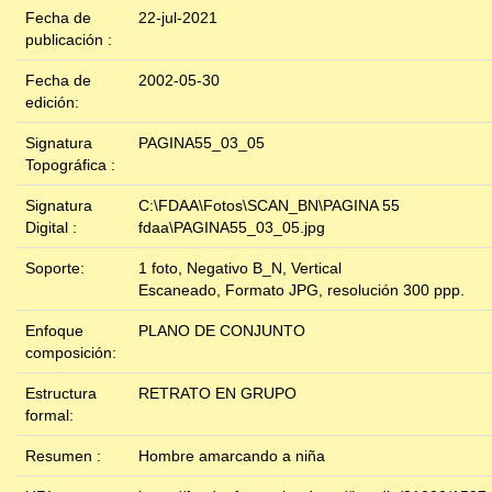
Fecha de
22-jul-2021
publicación :
Fecha de
2002-05-30
edición:
Signatura
PAGINA55_03_05
Topográfica :
Signatura
C:\FDAA\Fotos\SCAN_BN\PAGINA 55
Digital :
fdaa\PAGINA55_03_05.jpg
Soporte:
1 foto, Negativo B_N, Vertical
Escaneado, Formato JPG, resolución 300 ppp.
Enfoque
PLANO DE CONJUNTO
composición:
Estructura
RETRATO EN GRUPO
formal:
Resumen :
Hombre amarcando a niña