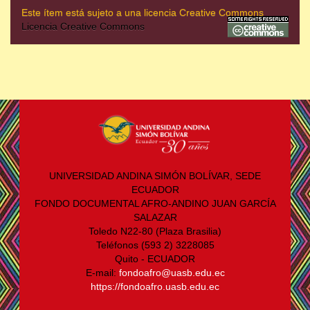
Este ítem está sujeto a una licencia Creative Commons
Licencia Creative Commons
UNIVERSIDAD ANDINA SIMÓN BOLÍVAR, SEDE
ECUADOR
FONDO DOCUMENTAL AFRO-ANDINO JUAN GARCÍA
SALAZAR
Toledo N22-80 (Plaza Brasilia)
Teléfonos (593 2) 3228085
Quito - ECUADOR
E-mail:
fondoafro@uasb.edu.ec
https://fondoafro.uasb.edu.ec