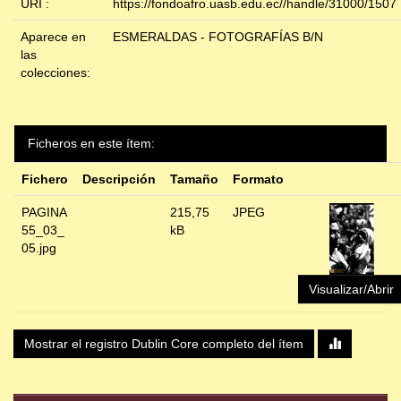
URI :
https://fondoafro.uasb.edu.ec//handle/31000/1507
Aparece en
ESMERALDAS - FOTOGRAFÍAS B/N
las
colecciones:
Ficheros en este ítem:
Fichero
Descripción
Tamaño
Formato
PAGINA
215,75
JPEG
55_03_
kB
05.jpg
Visualizar/Abrir
Mostrar el registro Dublin Core completo del ítem