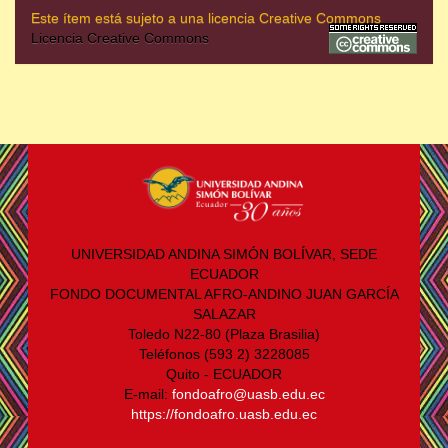
Este ítem está sujeto a una licencia Creative Commons
Licencia Creative Commons
UNIVERSIDAD ANDINA SIMÓN BOLÍVAR, SEDE
ECUADOR
FONDO DOCUMENTAL AFRO-ANDINO JUAN GARCÍA
SALAZAR
Toledo N22-80 (Plaza Brasilia)
Teléfonos (593 2) 3228085
Quito - ECUADOR
E-mail:
fondoafro@uasb.edu.ec
https://fondoafro.uasb.edu.ec