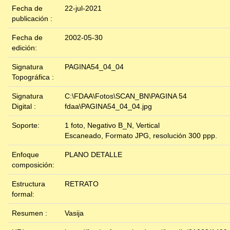
Fecha de
22-jul-2021
publicación :
Fecha de
2002-05-30
edición:
Signatura
PAGINA54_04_04
Topográfica :
Signatura
C:\FDAA\Fotos\SCAN_BN\PAGINA 54
Digital :
fdaa\PAGINA54_04_04.jpg
Soporte:
1 foto, Negativo B_N, Vertical
Escaneado, Formato JPG, resolución 300 ppp.
Enfoque
PLANO DETALLE
composición:
Estructura
RETRATO
formal:
Resumen :
Vasija