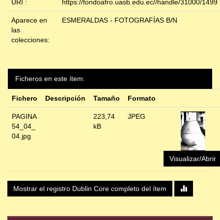
URI :
https://fondoafro.uasb.edu.ec//handle/31000/1499
Aparece en
ESMERALDAS - FOTOGRAFÍAS B/N
las
colecciones:
Ficheros en este ítem:
Fichero
Descripción
Tamaño
Formato
PAGINA
223,74
JPEG
54_04_
kB
04.jpg
Visualizar/Abrir
Mostrar el registro Dublin Core completo del ítem