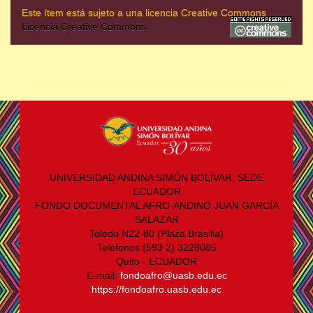
Este ítem está sujeto a una licencia Creative Commons
Licencia Creative Commons
UNIVERSIDAD ANDINA SIMÓN BOLÍVAR, SEDE
ECUADOR
FONDO DOCUMENTAL AFRO-ANDINO JUAN GARCÍA
SALAZAR
Toledo N22-80 (Plaza Brasilia)
Teléfonos (593 2) 3228085
Quito - ECUADOR
E-mail:
fondoafro@uasb.edu.ec
https://fondoafro.uasb.edu.ec