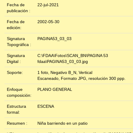
Fecha de
22-jul-2021
publicación :
Fecha de
2002-05-30
edición:
Signatura
PAGINA53_03_03
Topográfica :
Signatura
C:\FDAA\Fotos\SCAN_BN\PAGINA 53
Digital :
fdaa\PAGINA53_03_03.jpg
Soporte:
1 foto, Negativo B_N, Vertical
Escaneado, Formato JPG, resolución 300 ppp.
Enfoque
PLANO GENERAL
composición:
Estructura
ESCENA
formal:
Resumen :
Niña barriendo en un patio