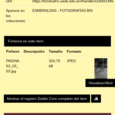
URI :
https://fondoafro.uasb.edu.ec//handle/31000/1485
Aparece en
ESMERALDAS - FOTOGRAFÍAS B/N
las
colecciones:
Ficheros en este ítem:
Fichero
Descripción
Tamaño
Formato
PAGINA
324,79
JPEG
53_03_
kB
03.jpg
Visualizar/Abrir
Mostrar el registro Dublin Core completo del ítem