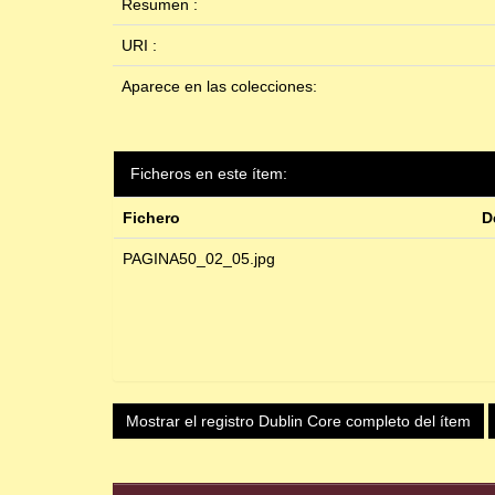
Resumen :
URI :
Aparece en las colecciones:
Ficheros en este ítem:
Fichero
D
PAGINA50_02_05.jpg
Mostrar el registro Dublin Core completo del ítem