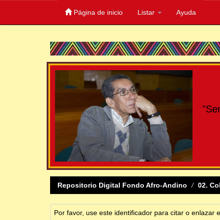
Página de inicio
Listar
Ayuda
Skip
navigation
"Se
Repositorio Digital Fondo Afro-Andino
02. Co
Por favor, use este identificador para citar o enlazar 