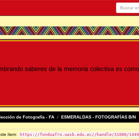
mbrando saberes de la memoria colectiva es como 
lección de Fotografía - FA
ESMERALDAS - FOTOGRAFÍAS B/N
este ítem:
https://fondoafro.uasb.edu.ec//handle/31000/1449