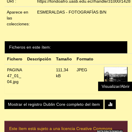
URI :
https://fondoafro.uasb.edu.ec//handle/31000/1428
Aparece en
ESMERALDAS - FOTOGRAFÍAS B/N
las
colecciones:
Ficheros en este ítem:
Fichero
Descripción
Tamaño
Formato
PAGINA
111,34
JPEG
47_01_
kB
04.jpg
Visualizar/Abrir
Mostrar el registro Dublin Core completo del ítem
Este ítem está sujeto a una licencia Creative Commons