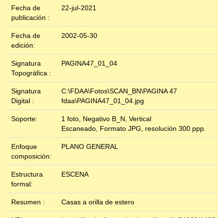
Fecha de
22-jul-2021
publicación :
Fecha de
2002-05-30
edición:
Signatura
PAGINA47_01_04
Topográfica :
Signatura
C:\FDAA\Fotos\SCAN_BN\PAGINA 47
Digital :
fdaa\PAGINA47_01_04.jpg
Soporte:
1 foto, Negativo B_N, Vertical
Escaneado, Formato JPG, resolución 300 ppp.
Enfoque
PLANO GENERAL
composición:
Estructura
ESCENA
formal:
Resumen :
Casas a orilla de estero