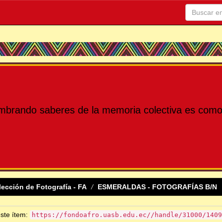
mbrando saberes de la memoria colectiva es como 
lección de Fotografía - FA
ESMERALDAS - FOTOGRAFÍAS B/N
este ítem:
https://fondoafro.uasb.edu.ec//handle/31000/1409