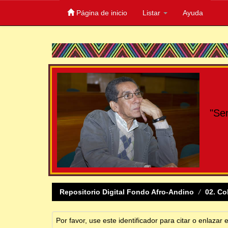
Página de inicio
Listar
Ayuda
Skip
navigation
"Se
Repositorio Digital Fondo Afro-Andino
02. Co
Por favor, use este identificador para citar o enlazar 