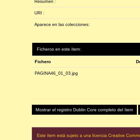
Resumen :
URI :
Aparece en las colecciones:
Ficheros en este ítem:
Fichero
D
PAGINA46_01_03.jpg
Mostrar el registro Dublin Core completo del ítem
Este ítem está sujeto a una licencia Creative Com