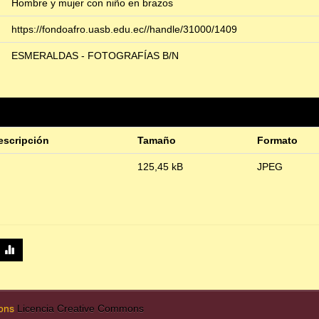
Hombre y mujer con niño en brazos
https://fondoafro.uasb.edu.ec//handle/31000/1409
ESMERALDAS - FOTOGRAFÍAS B/N
escripción
Tamaño
Formato
125,45 kB
JPEG
mons
Licencia Creative Commons