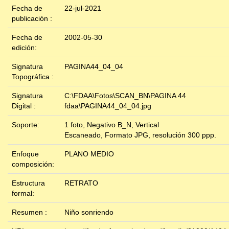
Fecha de
22-jul-2021
publicación :
Fecha de
2002-05-30
edición:
Signatura
PAGINA44_04_04
Topográfica :
Signatura
C:\FDAA\Fotos\SCAN_BN\PAGINA 44
Digital :
fdaa\PAGINA44_04_04.jpg
Soporte:
1 foto, Negativo B_N, Vertical
Escaneado, Formato JPG, resolución 300 ppp.
Enfoque
PLANO MEDIO
composición:
Estructura
RETRATO
formal:
Resumen :
Niño sonriendo