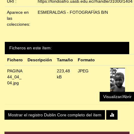
URI :
https://fondoafro.uasb.edu.ec//handle/31000/1404
Aparece en
ESMERALDAS - FOTOGRAFÍAS B/N
las
colecciones:
Ficheros en este ítem:
Fichero
Descripción
Tamaño
Formato
PAGINA
223,48
JPEG
44_04_
kB
04.jpg
Visualizar/Abrir
Mostrar el registro Dublin Core completo del ítem