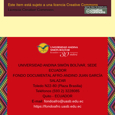
Este ítem está sujeto a una licencia Creative Commons
Licencia Creative Commons
UNIVERSIDAD ANDINA SIMÓN BOLÍVAR, SEDE
ECUADOR
FONDO DOCUMENTAL AFRO-ANDINO JUAN GARCÍA
SALAZAR
Toledo N22-80 (Plaza Brasilia)
Teléfonos (593 2) 3228085
Quito - ECUADOR
E-mail:
fondoafro@uasb.edu.ec
https://fondoafro.uasb.edu.ec