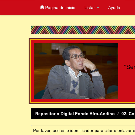
Página de inicio
Listar
Ayuda
Skip
navigation
"Se
Repositorio Digital Fondo Afro-Andino
02. Co
Por favor, use este identificador para citar o enlazar 