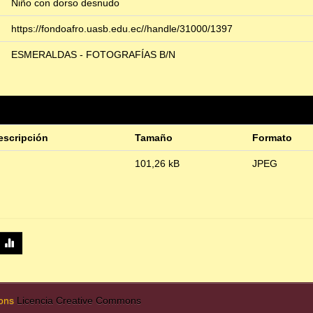
Niño con dorso desnudo
https://fondoafro.uasb.edu.ec//handle/31000/1397
ESMERALDAS - FOTOGRAFÍAS B/N
escripción
Tamaño
Formato
101,26 kB
JPEG
mons
Licencia Creative Commons