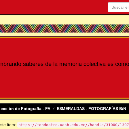
mbrando saberes de la memoria colectiva es como 
lección de Fotografía - FA
ESMERALDAS - FOTOGRAFÍAS B/N
este ítem:
https://fondoafro.uasb.edu.ec//handle/31000/1397