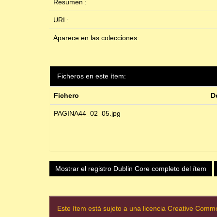
Resumen :
URI :
Aparece en las colecciones:
Ficheros en este ítem:
Fichero
D
PAGINA44_02_05.jpg
Mostrar el registro Dublin Core completo del ítem
Este ítem está sujeto a una licencia Creative Com