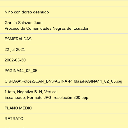
Niño con dorso desnudo
García Salazar, Juan
Proceso de Comunidades Negras del Ecuador
ESMERALDAS
22-jul-2021
2002-05-30
PAGINA44_02_05
C:\FDAA\Fotos\SCAN_BN\PAGINA 44 fdaa\PAGINA44_02_05.jpg
1 foto, Negativo B_N, Vertical
Escaneado, Formato JPG, resolución 300 ppp.
PLANO MEDIO
RETRATO