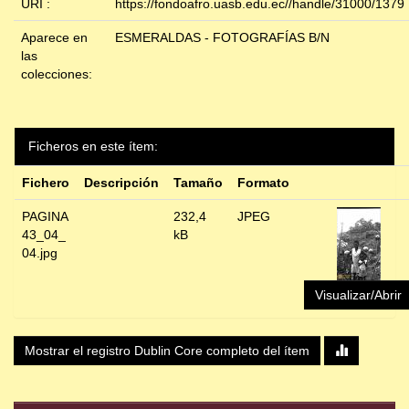
URI :
https://fondoafro.uasb.edu.ec//handle/31000/1379
Aparece en
ESMERALDAS - FOTOGRAFÍAS B/N
las
colecciones:
Ficheros en este ítem:
Fichero
Descripción
Tamaño
Formato
PAGINA
232,4
JPEG
43_04_
kB
04.jpg
Visualizar/Abrir
Mostrar el registro Dublin Core completo del ítem