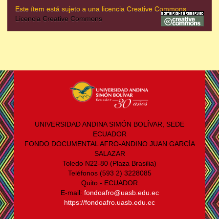
Este ítem está sujeto a una licencia Creative Commons
Licencia Creative Commons
UNIVERSIDAD ANDINA SIMÓN BOLÍVAR, SEDE
ECUADOR
FONDO DOCUMENTAL AFRO-ANDINO JUAN GARCÍA
SALAZAR
Toledo N22-80 (Plaza Brasilia)
Teléfonos (593 2) 3228085
Quito - ECUADOR
E-mail:
fondoafro@uasb.edu.ec
https://fondoafro.uasb.edu.ec