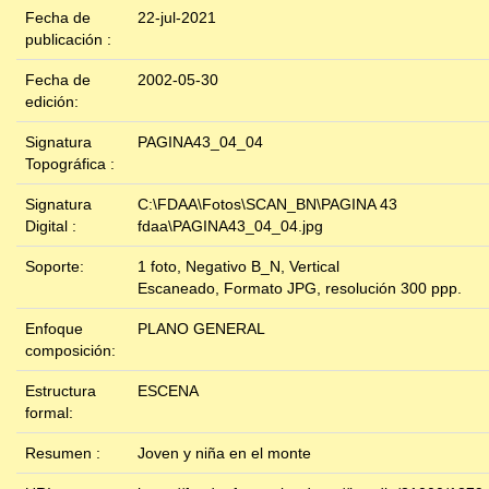
Fecha de
22-jul-2021
publicación :
Fecha de
2002-05-30
edición:
Signatura
PAGINA43_04_04
Topográfica :
Signatura
C:\FDAA\Fotos\SCAN_BN\PAGINA 43
Digital :
fdaa\PAGINA43_04_04.jpg
Soporte:
1 foto, Negativo B_N, Vertical
Escaneado, Formato JPG, resolución 300 ppp.
Enfoque
PLANO GENERAL
composición:
Estructura
ESCENA
formal:
Resumen :
Joven y niña en el monte