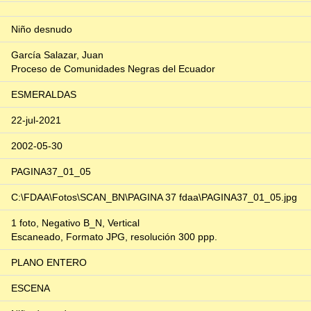
Niño desnudo
García Salazar, Juan
Proceso de Comunidades Negras del Ecuador
ESMERALDAS
22-jul-2021
2002-05-30
PAGINA37_01_05
C:\FDAA\Fotos\SCAN_BN\PAGINA 37 fdaa\PAGINA37_01_05.jpg
1 foto, Negativo B_N, Vertical
Escaneado, Formato JPG, resolución 300 ppp.
PLANO ENTERO
ESCENA