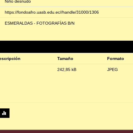
Niño desnudo
https://fondoafro.uasb.edu.ec//handle/31000/1306
ESMERALDAS - FOTOGRAFÍAS B/N
escripción
Tamaño
Formato
242,85 kB
JPEG