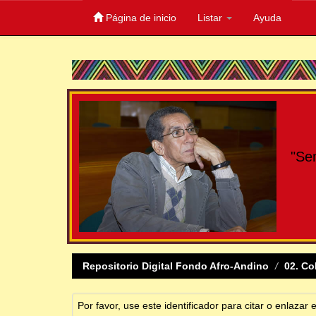
Página de inicio
Listar
Ayuda
Skip
navigation
"Se
Repositorio Digital Fondo Afro-Andino
02. Co
Por favor, use este identificador para citar o enlazar 