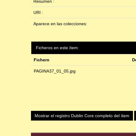
Resumen :
URI :
Aparece en las colecciones:
Ficheros en este ítem:
Fichero
D
PAGINA37_01_05.jpg
Mostrar el registro Dublin Core completo del ítem