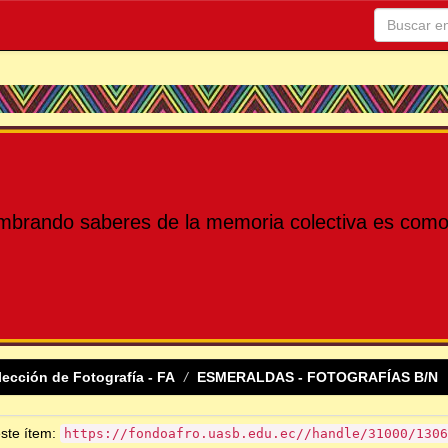
mbrando saberes de la memoria colectiva es como 
lección de Fotografía - FA
ESMERALDAS - FOTOGRAFÍAS B/N
este ítem:
https://fondoafro.uasb.edu.ec//handle/31000/1306