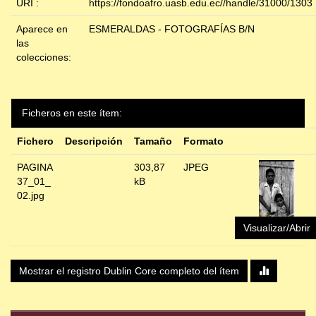
URI :
https://fondoafro.uasb.edu.ec//handle/31000/1303
Aparece en
ESMERALDAS - FOTOGRAFÍAS B/N
las
colecciones:
Ficheros en este ítem:
Fichero
Descripción
Tamaño
Formato
PAGINA
303,87
JPEG
37_01_
kB
02.jpg
Visualizar/Abrir
Mostrar el registro Dublin Core completo del ítem