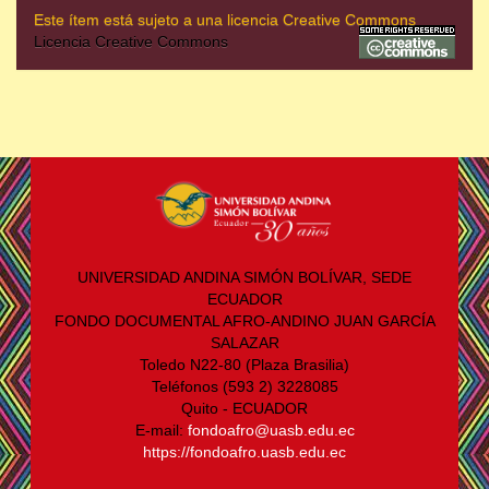
Este ítem está sujeto a una licencia Creative Commons
Licencia Creative Commons
UNIVERSIDAD ANDINA SIMÓN BOLÍVAR, SEDE
ECUADOR
FONDO DOCUMENTAL AFRO-ANDINO JUAN GARCÍA
SALAZAR
Toledo N22-80 (Plaza Brasilia)
Teléfonos (593 2) 3228085
Quito - ECUADOR
E-mail:
fondoafro@uasb.edu.ec
https://fondoafro.uasb.edu.ec