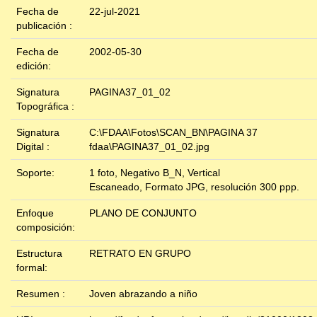
Fecha de
22-jul-2021
publicación :
Fecha de
2002-05-30
edición:
Signatura
PAGINA37_01_02
Topográfica :
Signatura
C:\FDAA\Fotos\SCAN_BN\PAGINA 37
Digital :
fdaa\PAGINA37_01_02.jpg
Soporte:
1 foto, Negativo B_N, Vertical
Escaneado, Formato JPG, resolución 300 ppp.
Enfoque
PLANO DE CONJUNTO
composición:
Estructura
RETRATO EN GRUPO
formal:
Resumen :
Joven abrazando a niño