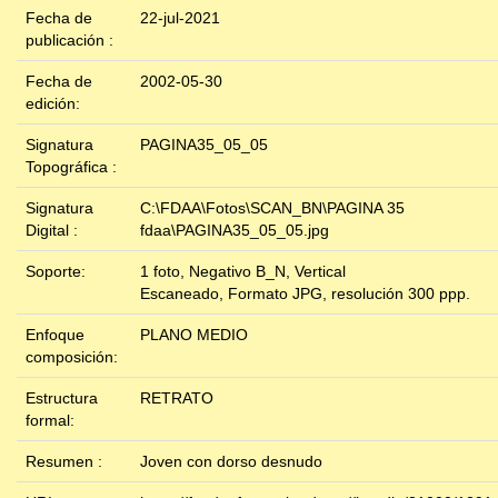
Fecha de
22-jul-2021
publicación :
Fecha de
2002-05-30
edición:
Signatura
PAGINA35_05_05
Topográfica :
Signatura
C:\FDAA\Fotos\SCAN_BN\PAGINA 35
Digital :
fdaa\PAGINA35_05_05.jpg
Soporte:
1 foto, Negativo B_N, Vertical
Escaneado, Formato JPG, resolución 300 ppp.
Enfoque
PLANO MEDIO
composición:
Estructura
RETRATO
formal:
Resumen :
Joven con dorso desnudo