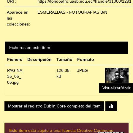
URI :
https://fondoafro.uasb.edu.ec//handle/31000/1291
Aparece en
ESMERALDAS - FOTOGRAFÍAS B/N
las
colecciones:
Ficheros en este ítem:
Fichero
Descripción
Tamaño
Formato
PAGINA
126,35
JPEG
35_05_
kB
05.jpg
Visualizar/Abrir
Mostrar el registro Dublin Core completo del ítem
Este ítem está sujeto a una licencia Creative Commons