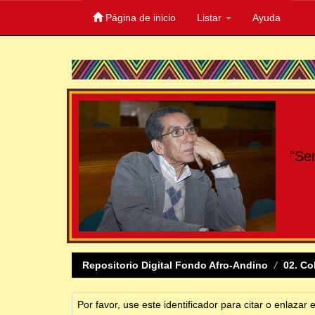
Página de inicio
Listar
Ayuda
Skip
navigation
"Se
Repositorio Digital Fondo Afro-Andino
02. Co
Por favor, use este identificador para citar o enlazar 