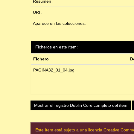
Resumen :
URI :
Aparece en las colecciones:
Ficheros en este ítem:
Fichero
D
PAGINA32_01_04.jpg
Mostrar el registro Dublin Core completo del ítem
Este ítem está sujeto a una licencia Creative Com