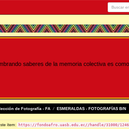
mbrando saberes de la memoria colectiva es como 
lección de Fotografía - FA
ESMERALDAS - FOTOGRAFÍAS B/N
este ítem:
https://fondoafro.uasb.edu.ec//handle/31000/1246