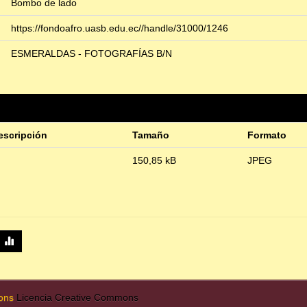
Bombo de lado
https://fondoafro.uasb.edu.ec//handle/31000/1246
ESMERALDAS - FOTOGRAFÍAS B/N
escripción
Tamaño
Formato
150,85 kB
JPEG
mons
Licencia Creative Commons