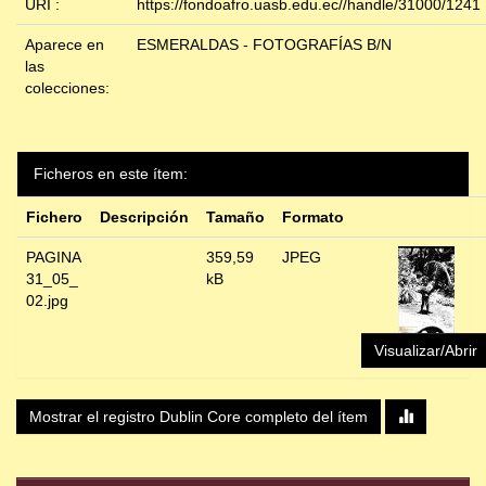
URI :
https://fondoafro.uasb.edu.ec//handle/31000/1241
Aparece en
ESMERALDAS - FOTOGRAFÍAS B/N
las
colecciones:
Ficheros en este ítem:
Fichero
Descripción
Tamaño
Formato
PAGINA
359,59
JPEG
31_05_
kB
02.jpg
Visualizar/Abrir
Mostrar el registro Dublin Core completo del ítem