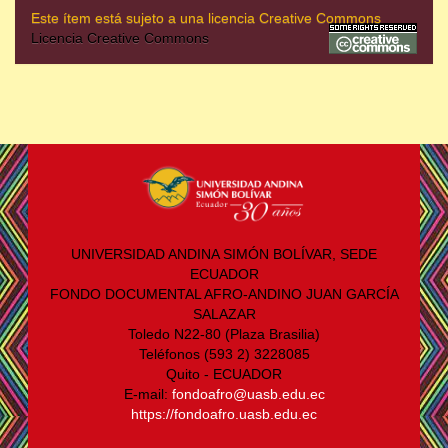
Este ítem está sujeto a una licencia Creative Commons
Licencia Creative Commons
UNIVERSIDAD ANDINA SIMÓN BOLÍVAR, SEDE
ECUADOR
FONDO DOCUMENTAL AFRO-ANDINO JUAN GARCÍA
SALAZAR
Toledo N22-80 (Plaza Brasilia)
Teléfonos (593 2) 3228085
Quito - ECUADOR
E-mail:
fondoafro@uasb.edu.ec
https://fondoafro.uasb.edu.ec