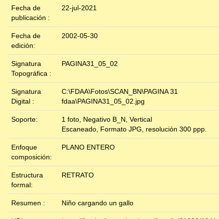
Fecha de
22-jul-2021
publicación :
Fecha de
2002-05-30
edición:
Signatura
PAGINA31_05_02
Topográfica :
Signatura
C:\FDAA\Fotos\SCAN_BN\PAGINA 31
Digital :
fdaa\PAGINA31_05_02.jpg
Soporte:
1 foto, Negativo B_N, Vertical
Escaneado, Formato JPG, resolución 300 ppp.
Enfoque
PLANO ENTERO
composición:
Estructura
RETRATO
formal:
Resumen :
Niño cargando un gallo