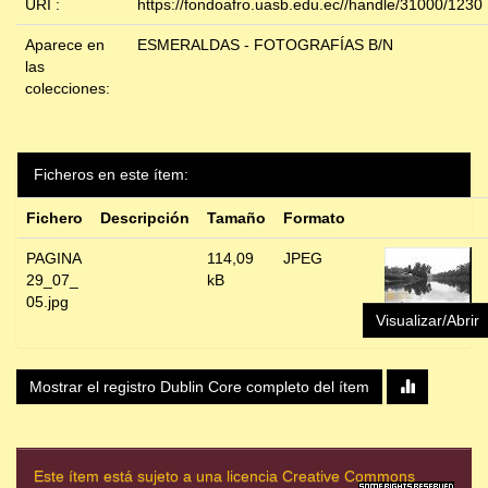
URI :
https://fondoafro.uasb.edu.ec//handle/31000/1230
Aparece en
ESMERALDAS - FOTOGRAFÍAS B/N
las
colecciones:
Ficheros en este ítem:
Fichero
Descripción
Tamaño
Formato
PAGINA
114,09
JPEG
29_07_
kB
05.jpg
Visualizar/Abrir
Mostrar el registro Dublin Core completo del ítem
Este ítem está sujeto a una licencia Creative Commons