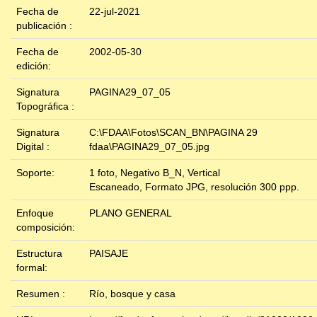
Fecha de
22-jul-2021
publicación :
Fecha de
2002-05-30
edición:
Signatura
PAGINA29_07_05
Topográfica :
Signatura
C:\FDAA\Fotos\SCAN_BN\PAGINA 29
Digital :
fdaa\PAGINA29_07_05.jpg
Soporte:
1 foto, Negativo B_N, Vertical
Escaneado, Formato JPG, resolución 300 ppp.
Enfoque
PLANO GENERAL
composición:
Estructura
PAISAJE
formal:
Resumen :
Río, bosque y casa