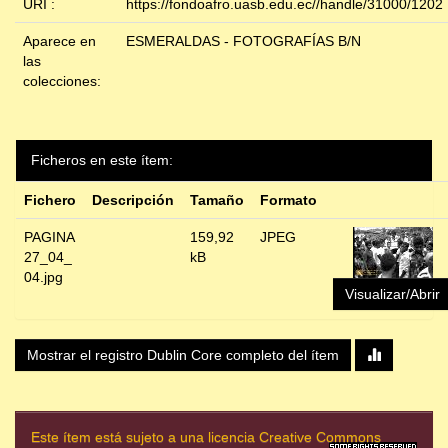
URI :
https://fondoafro.uasb.edu.ec//handle/31000/1202
Aparece en
ESMERALDAS - FOTOGRAFÍAS B/N
las
colecciones:
Ficheros en este ítem:
Fichero
Descripción
Tamaño
Formato
PAGINA
159,92
JPEG
27_04_
kB
04.jpg
Visualizar/Abrir
Mostrar el registro Dublin Core completo del ítem
Este ítem está sujeto a una licencia Creative Commons