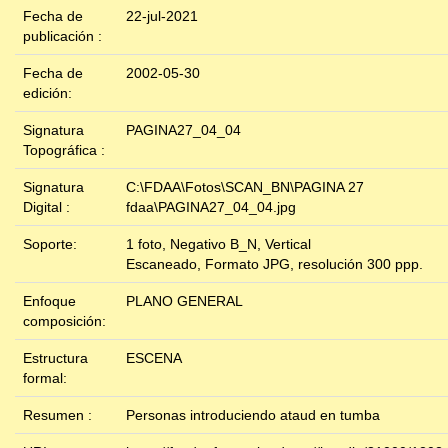
Fecha de
22-jul-2021
publicación :
Fecha de
2002-05-30
edición:
Signatura
PAGINA27_04_04
Topográfica :
Signatura
C:\FDAA\Fotos\SCAN_BN\PAGINA 27
Digital :
fdaa\PAGINA27_04_04.jpg
Soporte:
1 foto, Negativo B_N, Vertical
Escaneado, Formato JPG, resolución 300 ppp.
Enfoque
PLANO GENERAL
composición:
Estructura
ESCENA
formal:
Resumen :
Personas introduciendo ataud en tumba