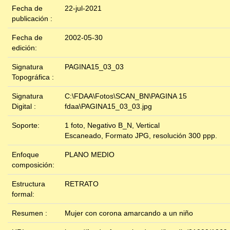
Fecha de
22-jul-2021
publicación :
Fecha de
2002-05-30
edición:
Signatura
PAGINA15_03_03
Topográfica :
Signatura
C:\FDAA\Fotos\SCAN_BN\PAGINA 15
Digital :
fdaa\PAGINA15_03_03.jpg
Soporte:
1 foto, Negativo B_N, Vertical
Escaneado, Formato JPG, resolución 300 ppp.
Enfoque
PLANO MEDIO
composición:
Estructura
RETRATO
formal:
Resumen :
Mujer con corona amarcando a un niño