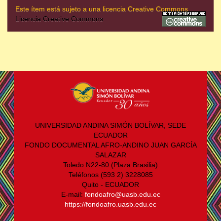
Este ítem está sujeto a una licencia Creative Commons
Licencia Creative Commons
UNIVERSIDAD ANDINA SIMÓN BOLÍVAR, SEDE
ECUADOR
FONDO DOCUMENTAL AFRO-ANDINO JUAN GARCÍA
SALAZAR
Toledo N22-80 (Plaza Brasilia)
Teléfonos (593 2) 3228085
Quito - ECUADOR
E-mail:
fondoafro@uasb.edu.ec
https://fondoafro.uasb.edu.ec