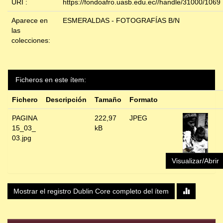
URI :
https://fondoafro.uasb.edu.ec//handle/31000/1069
Aparece en
ESMERALDAS - FOTOGRAFÍAS B/N
las
colecciones:
Ficheros en este ítem:
Fichero
Descripción
Tamaño
Formato
PAGINA
222,97
JPEG
15_03_
kB
03.jpg
Visualizar/Abrir
Mostrar el registro Dublin Core completo del ítem