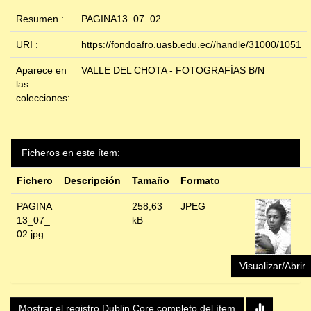
Resumen :
PAGINA13_07_02
URI :
https://fondoafro.uasb.edu.ec//handle/31000/1051
Aparece en
VALLE DEL CHOTA - FOTOGRAFÍAS B/N
las
colecciones:
Ficheros en este ítem:
Fichero
Descripción
Tamaño
Formato
PAGINA
258,63
JPEG
13_07_
kB
02.jpg
Visualizar/Abrir
Mostrar el registro Dublin Core completo del ítem