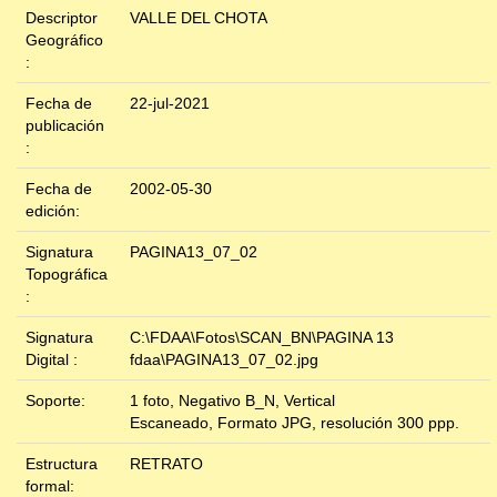
Descriptor
VALLE DEL CHOTA
Geográfico
:
Fecha de
22-jul-2021
publicación
:
Fecha de
2002-05-30
edición:
Signatura
PAGINA13_07_02
Topográfica
:
Signatura
C:\FDAA\Fotos\SCAN_BN\PAGINA 13
Digital :
fdaa\PAGINA13_07_02.jpg
Soporte:
1 foto, Negativo B_N, Vertical
Escaneado, Formato JPG, resolución 300 ppp.
Estructura
RETRATO
formal: