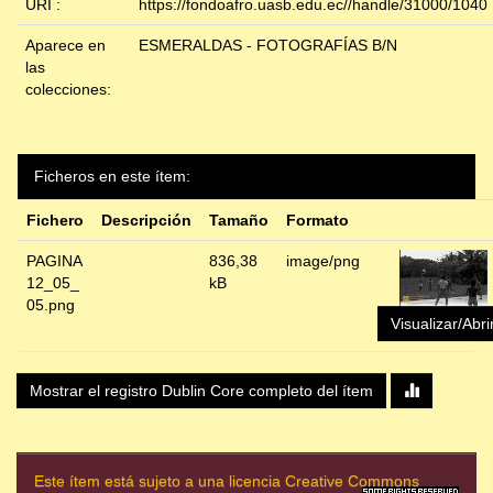
URI :
https://fondoafro.uasb.edu.ec//handle/31000/1040
Aparece en
ESMERALDAS - FOTOGRAFÍAS B/N
las
colecciones:
Ficheros en este ítem:
Fichero
Descripción
Tamaño
Formato
PAGINA
836,38
image/png
12_05_
kB
05.png
Visualizar/Abri
Mostrar el registro Dublin Core completo del ítem
Este ítem está sujeto a una licencia Creative Commons