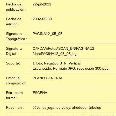
Fecha de
22-jul-2021
publicación :
Fecha de
2002-05-30
edición:
Signatura
PAGINA12_05_05
Topográfica :
Signatura
C:\FDAA\Fotos\SCAN_BN\PAGINA 12
Digital :
fdaa\PAGINA12_05_05.jpg
Soporte:
1 foto, Negativo B_N, Vertical
Escaneado, Formato JPG, resolución 300 ppp.
Enfoque
PLANO GENERAL
composición:
Estructura
ESCENA
formal:
Resumen :
Jóvenes jugando voley, alrededor árboles