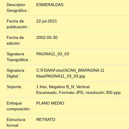
Descriptor
ESMERALDAS
Geográfico :
Fecha de
22-jul-2021
publicación :
Fecha de
2002-05-30
edición:
Signatura
PAGINA11_03_03
Topográfica :
Signatura
C:\FDAA\Fotos\SCAN_BN\PAGINA 11
Digital :
fdaa\PAGINA11_03_03.jpg
Soporte:
1 foto, Negativo B_N, Vertical
Escaneado, Formato JPG, resolución 300 ppp.
Enfoque
PLANO MEDIO
composición:
Estructura
RETRATO
formal: