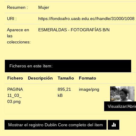
Resumen :
Mujer
URI :
https://fondoafro.uasb.edu.ec//handle/31000/1008
Aparece en
ESMERALDAS - FOTOGRAFÍAS B/N
las
colecciones:
Ficheros en este ítem:
Fichero
Descripción
Tamaño
Formato
PAGINA
895,21
image/png
11_03_
kB
03.png
Visualizar/Abri
Mostrar el registro Dublin Core completo del ítem