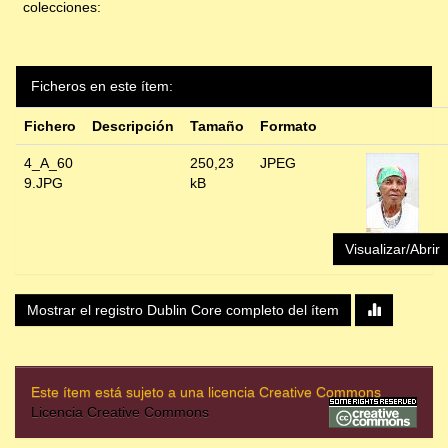
colecciones:
Ficheros en este ítem:
Fichero
Descripción
Tamaño
Formato
4_A_60
250,23
JPEG
9.JPG
kB
Visualizar/Abrir
Mostrar el registro Dublin Core completo del ítem
Este ítem está sujeto a una licencia Creative Commons
Licencia Creative Commons