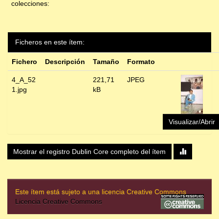
colecciones:
Ficheros en este ítem:
Fichero
Descripción
Tamaño
Formato
4_A_52
221,71
JPEG
1.jpg
kB
Visualizar/Abrir
Mostrar el registro Dublin Core completo del ítem
Este ítem está sujeto a una licencia Creative Commons
Licencia Creative Commons