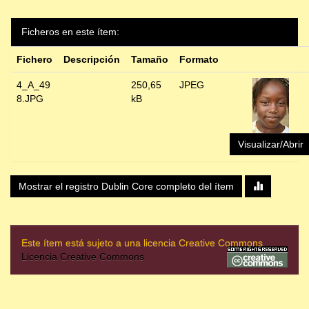
Ficheros en este ítem:
Fichero
Descripción
Tamaño
Formato
4_A_49
250,65
JPEG
8.JPG
kB
Visualizar/Abrir
Mostrar el registro Dublin Core completo del ítem
Este ítem está sujeto a una licencia Creative Commons
Licencia Creative Commons