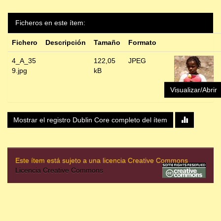
Ficheros en este ítem:
Fichero
Descripción
Tamaño
Formato
4_A_35
122,05
JPEG
9.jpg
kB
Visualizar/Abrir
Mostrar el registro Dublin Core completo del ítem
Este ítem está sujeto a una licencia Creative Commons
Licencia Creative Commons