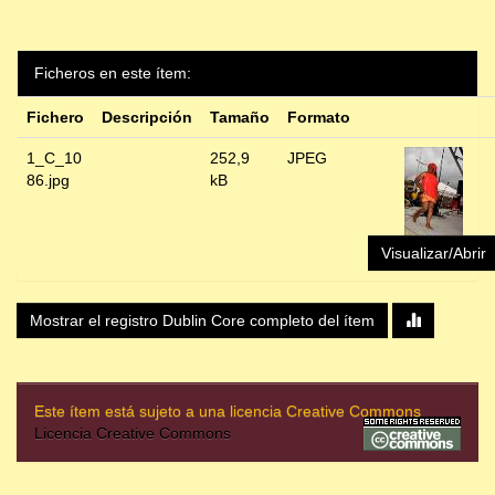
Ficheros en este ítem:
Fichero
Descripción
Tamaño
Formato
1_C_10
252,9
JPEG
86.jpg
kB
Visualizar/Abrir
Mostrar el registro Dublin Core completo del ítem
Este ítem está sujeto a una licencia Creative Commons
Licencia Creative Commons