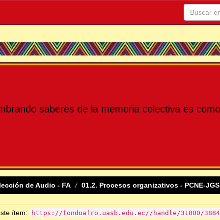
mbrando saberes de la memoria colectiva es como 
lección de Audio - FA
01.2. Procesos organizativos - PCNE-JGS
este ítem:
https://fondoafro.uasb.edu.ec//handle/31000/3884