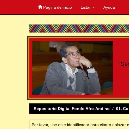
Página de inicio
Listar
Ayuda
Skip
navigation
"Se
Repositorio Digital Fondo Afro-Andino
01. Co
Por favor, use este identificador para citar o enlazar 