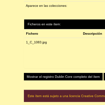
Aparece en las colecciones:
Ficheros en este ítem:
Fichero
Descripción
1_C_1083.jpg
Mostrar el registro Dublin Core completo del ítem
Este ítem está sujeto a una licencia Creative Com