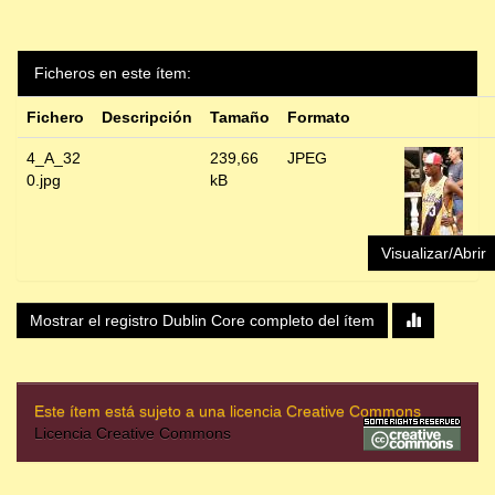
Ficheros en este ítem:
Fichero
Descripción
Tamaño
Formato
4_A_32
239,66
JPEG
0.jpg
kB
Visualizar/Abrir
Mostrar el registro Dublin Core completo del ítem
Este ítem está sujeto a una licencia Creative Commons
Licencia Creative Commons