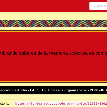
mbrando saberes de la memoria colectiva es como 
lección de Audio - FA
01.2. Procesos organizativos - PCNE-JGS
este ítem:
https://fondoafro.uasb.edu.ec//handle/31000/3862