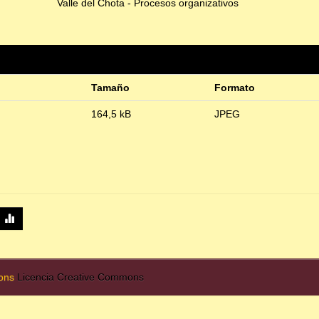
Valle del Chota - Procesos organizativos
Tamaño
Formato
164,5 kB
JPEG
mons
Licencia Creative Commons