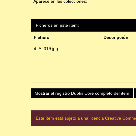
Aparece en las colecciones:
Ficheros en este ítem:
Fichero
Descripción
4_A_319.jpg
Mostrar el registro Dublin Core completo del ítem
Este ítem está sujeto a una licencia Creative Com