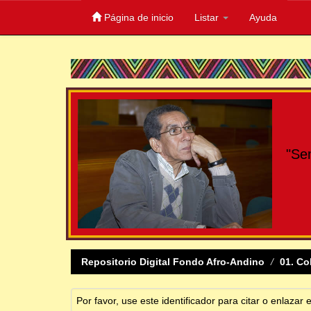
Página de inicio
Listar
Ayuda
Skip
navigation
"Se
Repositorio Digital Fondo Afro-Andino
01. Co
Por favor, use este identificador para citar o enlazar 