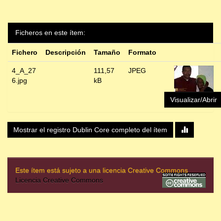
Ficheros en este ítem:
Fichero
Descripción
Tamaño
Formato
4_A_27
111,57
JPEG
6.jpg
kB
Visualizar/Abrir
Mostrar el registro Dublin Core completo del ítem
Este ítem está sujeto a una licencia Creative Commons
Licencia Creative Commons