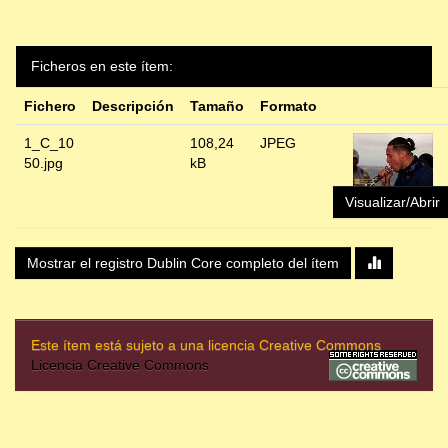
Ficheros en este ítem:
Fichero
Descripción
Tamaño
Formato
1_C_10
108,24
JPEG
50.jpg
kB
Visualizar/Abrir
Mostrar el registro Dublin Core completo del ítem
Este ítem está sujeto a una licencia Creative Commons
Licencia Creative Commons