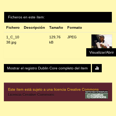
Ficheros en este ítem:
Fichero
Descripción
Tamaño
Formato
1_C_10
129,76
JPEG
38.jpg
kB
Visualizar/Abrir
Mostrar el registro Dublin Core completo del ítem
Este ítem está sujeto a una licencia Creative Commons
Licencia Creative Commons