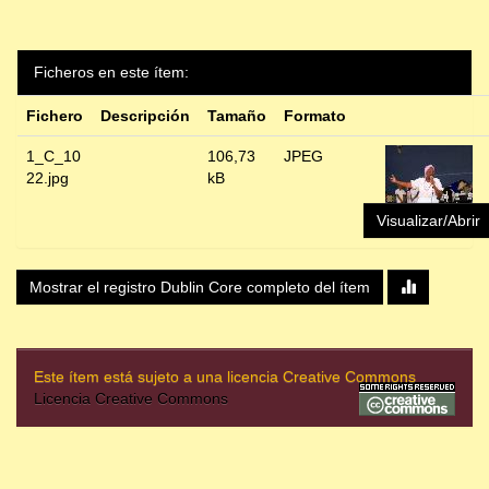
Ficheros en este ítem:
Fichero
Descripción
Tamaño
Formato
1_C_10
106,73
JPEG
22.jpg
kB
Visualizar/Abrir
Mostrar el registro Dublin Core completo del ítem
Este ítem está sujeto a una licencia Creative Commons
Licencia Creative Commons