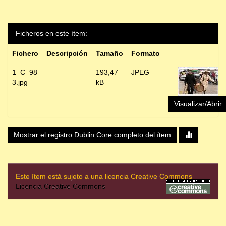
Ficheros en este ítem:
Fichero
Descripción
Tamaño
Formato
1_C_98
193,47
JPEG
3.jpg
kB
Visualizar/Abrir
Mostrar el registro Dublin Core completo del ítem
Este ítem está sujeto a una licencia Creative Commons
Licencia Creative Commons