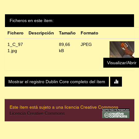
Ficheros en este ítem:
Fichero
Descripción
Tamaño
Formato
1_C_97
89,66
JPEG
1.jpg
kB
Visualizar/Abrir
Mostrar el registro Dublin Core completo del ítem
Este ítem está sujeto a una licencia Creative Commons
Licencia Creative Commons