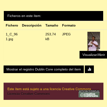
Ficheros en este ítem:
Fichero
Descripción
Tamaño
Formato
1_C_96
253,74
JPEG
1.jpg
kB
Visualizar/Abrir
Mostrar el registro Dublin Core completo del ítem
Este ítem está sujeto a una licencia Creative Commons
Licencia Creative Commons