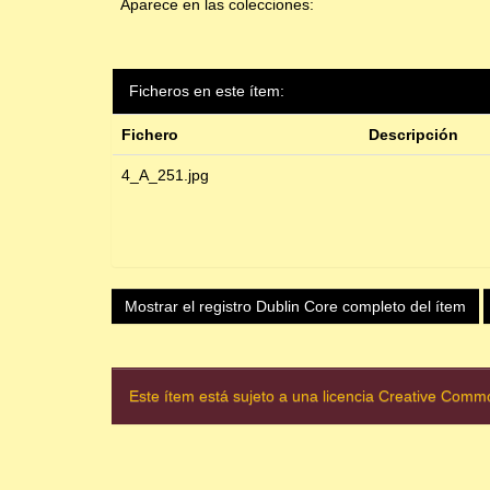
Aparece en las colecciones:
Ficheros en este ítem:
Fichero
Descripción
4_A_251.jpg
Mostrar el registro Dublin Core completo del ítem
Este ítem está sujeto a una licencia Creative Com