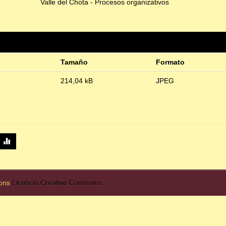
Valle del Chota - Procesos organizativos
Tamaño
Formato
214,04 kB
JPEG
mons
Licencia Creative Commons