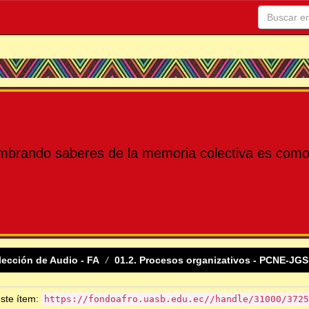
mbrando saberes de la memoria colectiva es como 
lección de Audio - FA
01.2. Procesos organizativos - PCNE-JGS
este ítem:
https://fondoafro.uasb.edu.ec//handle/31000/3725