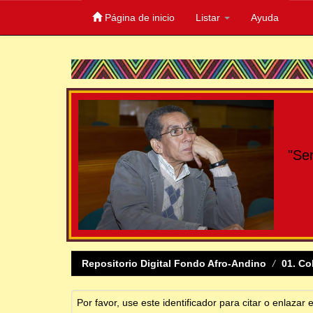
Página de inicio
Listar
Ayuda
Skip
navigation
"Se
Repositorio Digital Fondo Afro-Andino
01. Co
Por favor, use este identificador para citar o enlazar 