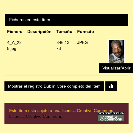
Ficheros en este ítem:
Fichero
Descripción
Tamaño
Formato
4_A_23
346,13
JPEG
5.jpg
kB
Visualizar/Abrir
Mostrar el registro Dublin Core completo del ítem
Este ítem está sujeto a una licencia Creative Commons
Licencia Creative Commons