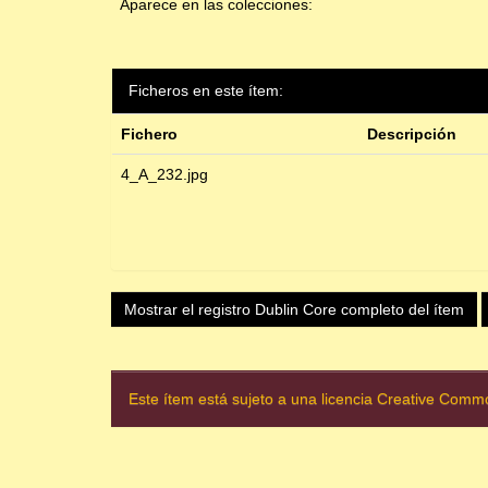
Aparece en las colecciones:
Ficheros en este ítem:
Fichero
Descripción
4_A_232.jpg
Mostrar el registro Dublin Core completo del ítem
Este ítem está sujeto a una licencia Creative Com