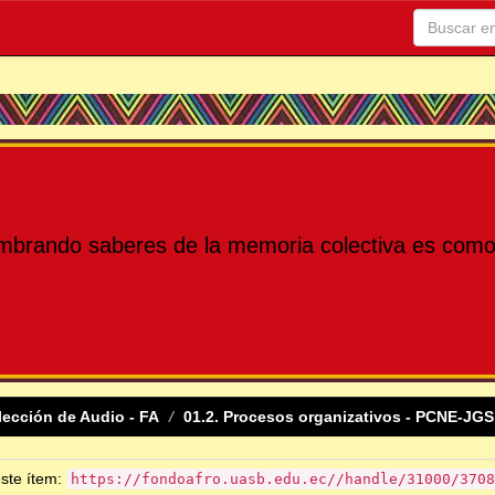
mbrando saberes de la memoria colectiva es como 
lección de Audio - FA
01.2. Procesos organizativos - PCNE-JGS
este ítem:
https://fondoafro.uasb.edu.ec//handle/31000/3708