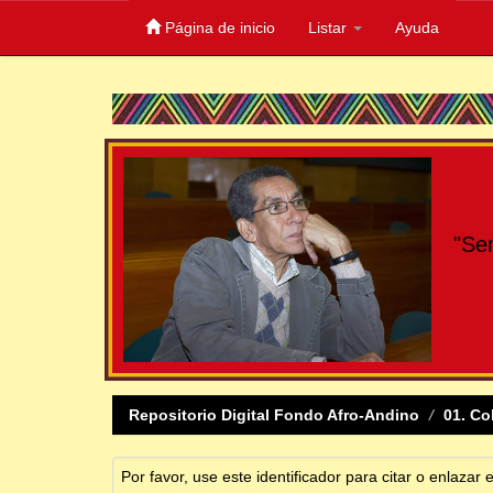
Página de inicio
Listar
Ayuda
Skip
navigation
"Se
Repositorio Digital Fondo Afro-Andino
01. Co
Por favor, use este identificador para citar o enlazar 