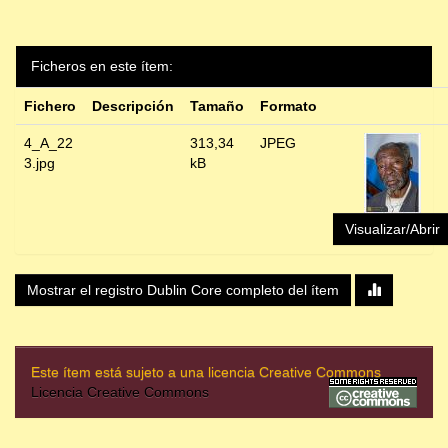
Ficheros en este ítem:
Fichero
Descripción
Tamaño
Formato
4_A_22
313,34
JPEG
3.jpg
kB
Visualizar/Abrir
Mostrar el registro Dublin Core completo del ítem
Este ítem está sujeto a una licencia Creative Commons
Licencia Creative Commons