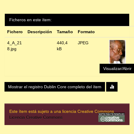
Ficheros en este ítem:
Fichero
Descripción
Tamaño
Formato
4_A_21
440,4
JPEG
8.jpg
kB
Visualizar/Abrir
Mostrar el registro Dublin Core completo del ítem
Este ítem está sujeto a una licencia Creative Commons
Licencia Creative Commons