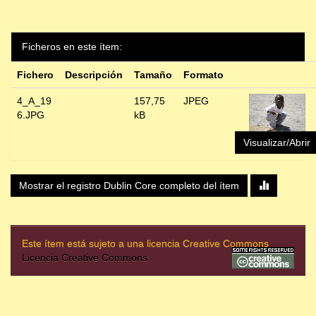
Ficheros en este ítem:
Fichero
Descripción
Tamaño
Formato
4_A_19
157,75
JPEG
6.JPG
kB
Visualizar/Abrir
Mostrar el registro Dublin Core completo del ítem
Este ítem está sujeto a una licencia Creative Commons
Licencia Creative Commons