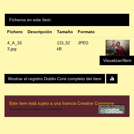
Ficheros en este ítem:
Fichero
Descripción
Tamaño
Formato
4_A_16
131,32
JPEG
3.jpg
kB
Visualizar/Abrir
Mostrar el registro Dublin Core completo del ítem
Este ítem está sujeto a una licencia Creative Commons
Licencia Creative Commons