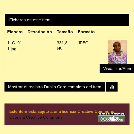
Ficheros en este ítem:
Fichero
Descripción
Tamaño
Formato
1_C_91
331,8
JPEG
1.jpg
kB
Visualizar/Abrir
Mostrar el registro Dublin Core completo del ítem
Este ítem está sujeto a una licencia Creative Commons
Licencia Creative Commons