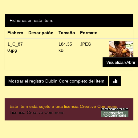
Ficheros en este ítem:
Fichero
Descripción
Tamaño
Formato
1_C_87
184,35
JPEG
0.jpg
kB
Visualizar/Abrir
Mostrar el registro Dublin Core completo del ítem
Este ítem está sujeto a una licencia Creative Commons
Licencia Creative Commons