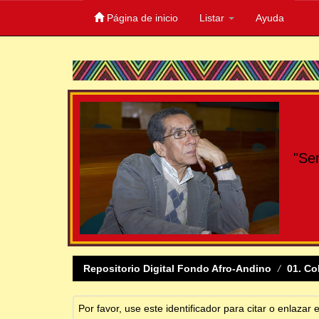
Página de inicio
Listar
Ayuda
Skip
navigation
"Se
Repositorio Digital Fondo Afro-Andino
01. Co
Por favor, use este identificador para citar o enlazar 