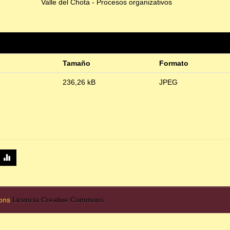
Valle del Chota - Procesos organizativos
Tamaño
Formato
236,26 kB
JPEG
mons
Licencia Creative Commons