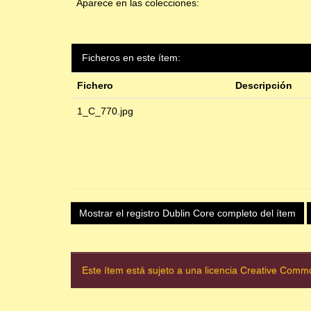
Aparece en las colecciones:
Ficheros en este ítem:
Fichero
Descripción
1_C_770.jpg
Mostrar el registro Dublin Core completo del ítem
Este ítem está sujeto a una licencia Creative Com