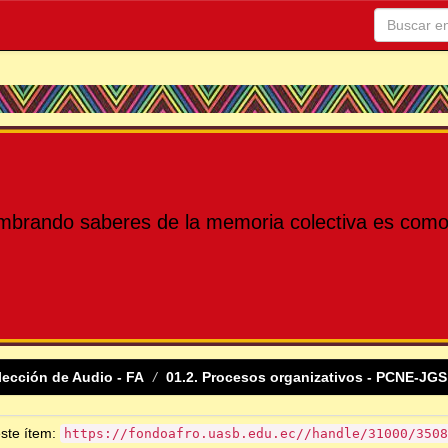
mbrando saberes de la memoria colectiva es como 
lección de Audio - FA
01.2. Procesos organizativos - PCNE-JGS
este ítem:
https://fondoafro.uasb.edu.ec//handle/31000/3508