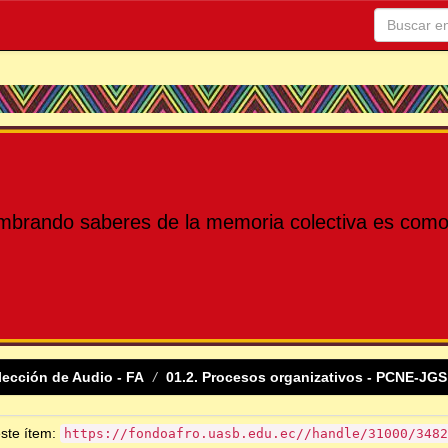
mbrando saberes de la memoria colectiva es como 
lección de Audio - FA
01.2. Procesos organizativos - PCNE-JGS
este ítem:
https://fondoafro.uasb.edu.ec//handle/31000/3482