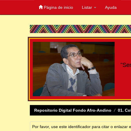
Página de inicio
Listar
Ayuda
Skip
navigation
"Se
Repositorio Digital Fondo Afro-Andino
01. Co
Por favor, use este identificador para citar o enlazar 