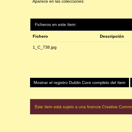
Aparece en las colecciones:
Ficheros en este ítem:
Fichero
Descripción
1_C_738.jpg
Mostrar el registro Dublin Core completo del ítem
Este ítem está sujeto a una licencia Creative Com