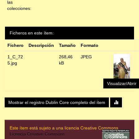
las
colecciones:
Ficheros en este ítem:
Fichero
Descripción
Tamaño
Formato
1_C_72
268,46
JPEG
5.jpg
kB
Visualizar/Abrir
Mostrar el registro Dublin Core completo del ítem
Este ítem está sujeto a una licencia Creative Commons
Licencia Creative Commons