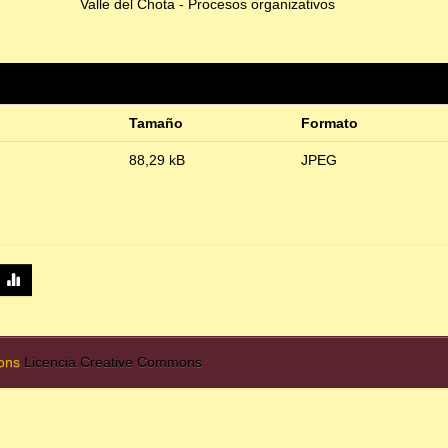
Valle del Chota - Procesos organizativos
Tamaño
Formato
88,29 kB
JPEG
mons
Licencia Creative Commons