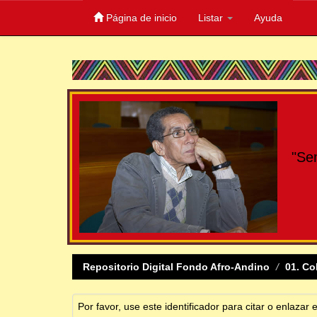
Página de inicio
Listar
Ayuda
Skip
navigation
"Se
Repositorio Digital Fondo Afro-Andino
01. Co
Por favor, use este identificador para citar o enlazar 