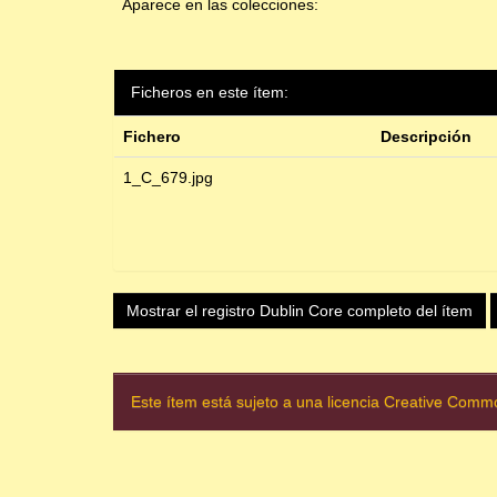
Aparece en las colecciones:
Ficheros en este ítem:
Fichero
Descripción
1_C_679.jpg
Mostrar el registro Dublin Core completo del ítem
Este ítem está sujeto a una licencia Creative Com