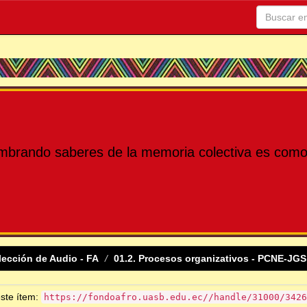
mbrando saberes de la memoria colectiva es como 
lección de Audio - FA
01.2. Procesos organizativos - PCNE-JGS
este ítem:
https://fondoafro.uasb.edu.ec//handle/31000/3426